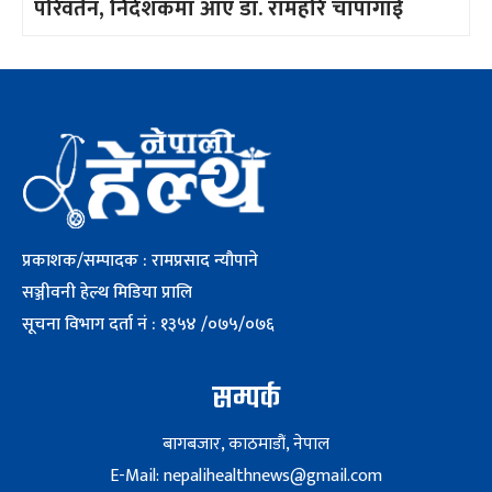
परिवर्तन, निर्देशकमा आए डा. रामहरि चापागाईँ
प्रकाशक/सम्पादक : रामप्रसाद न्यौपाने
सञ्जीवनी हेल्थ मिडिया प्रालि
सूचना विभाग दर्ता नं : १३५४ /०७५/०७६
सम्पर्क
बागबजार, काठमाडौं, नेपाल
E-Mail: nepalihealthnews@gmail.com