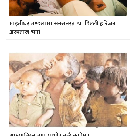
माइतीघर मण्डलामा अनसनरत डा. डिल्ली हरिजन
अस्पताल भर्ना
अफगानिस्तानमा गम्भीर बन्दै कुपोषण