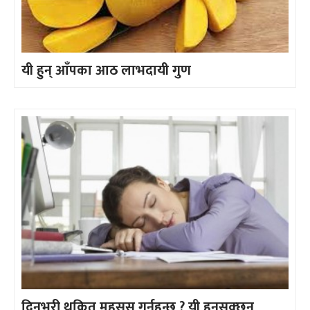
यी हुन् आँपका आठ लाभदायी गुण
दिनभरी थकित महसुस गर्नुहुन्छ ? यी हुनसक्छन्