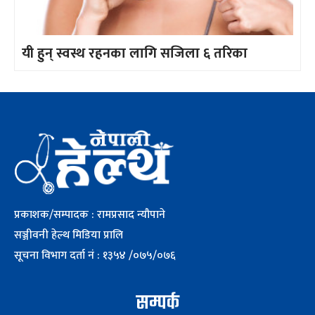
यी हुन् स्वस्थ रहनका लागि सजिला ६ तरिका
प्रकाशक/सम्पादक : रामप्रसाद न्यौपाने
सञ्जीवनी हेल्थ मिडिया प्रालि
सूचना विभाग दर्ता नं : १३५४ /०७५/०७६
सम्पर्क