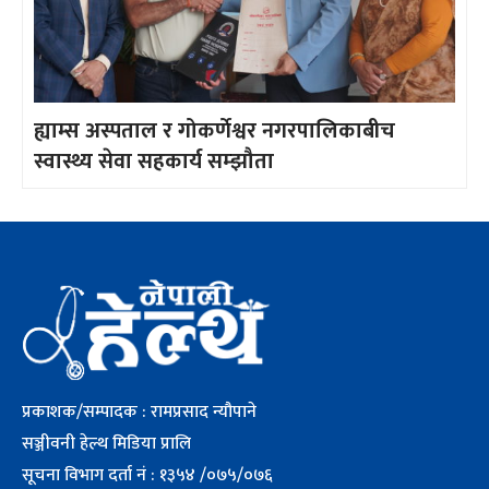
ह्याम्स अस्पताल र गोकर्णेश्वर नगरपालिकाबीच
स्वास्थ्य सेवा सहकार्य सम्झौता
प्रकाशक/सम्पादक : रामप्रसाद न्यौपाने
सञ्जीवनी हेल्थ मिडिया प्रालि
सूचना विभाग दर्ता नं : १३५४ /०७५/०७६