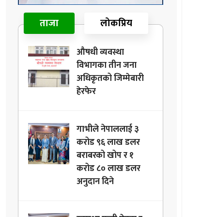
ताजा
लोकप्रिय
औषधी व्यवस्था
विभागका तीन जना
अधिकृतको जिम्मेबारी
हेरफेर
गाभीले नेपाललाई ३
करोड ९६ लाख डलर
बराबरको खोप र १
करोड ८० लाख डलर
अनुदान दिने