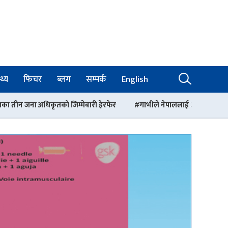
थ्य
फिचर
ब्लग
सम्पर्क
English
्मेबारी हेरफेर
गाभीले नेपाललाई ३ करोड ९६ लाख डलर बराबरको खोप र १