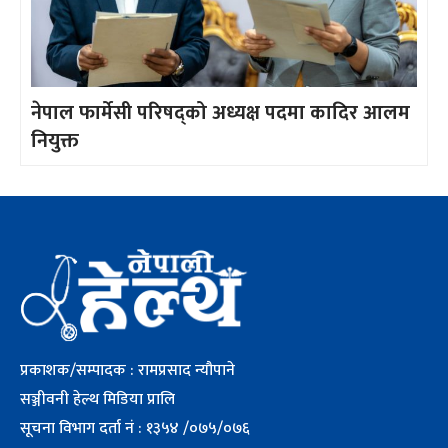
नेपाल फार्मेसी परिषद्को अध्यक्ष पदमा कादिर आलम
नियुक्त
प्रकाशक/सम्पादक : रामप्रसाद न्यौपाने
सञ्जीवनी हेल्थ मिडिया प्रालि
सूचना विभाग दर्ता नं : १३५४ /०७५/०७६