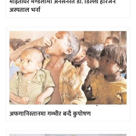
माइतीघर मण्डलामा अनसनरत डा. डिल्ली हरिजन
अस्पताल भर्ना
अफगानिस्तानमा गम्भीर बन्दै कुपोषण