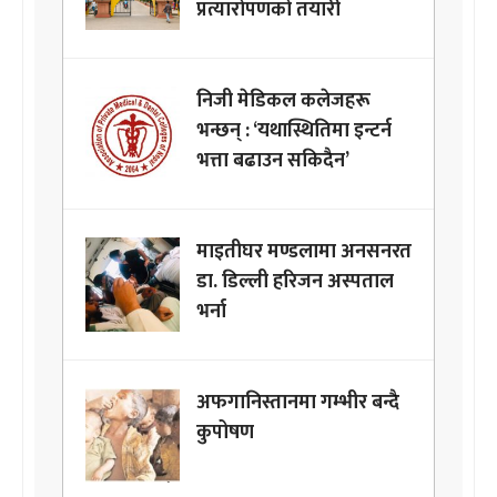
प्रत्यारोपणको तयारी
निजी मेडिकल कलेजहरू
भन्छन् : ‘यथास्थितिमा इन्टर्न
भत्ता बढाउन सकिदैन’
माइतीघर मण्डलामा अनसनरत
डा. डिल्ली हरिजन अस्पताल
भर्ना
अफगानिस्तानमा गम्भीर बन्दै
कुपोषण