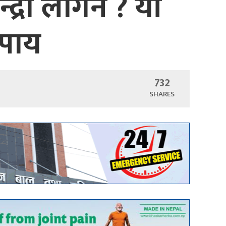
द्रा लागेन ? यी
उपाय
732
SHARES