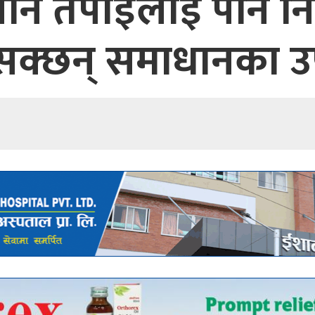
अनि तपाईँलाई पनि निन्
सक्छन् समाधानका 