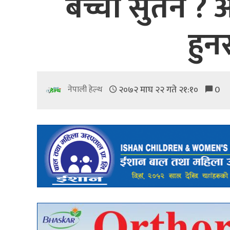
बच्चा सुतेन ? 
हुन
२०७२ माघ २२ गते २१:१०
0
नेपाली हेल्थ