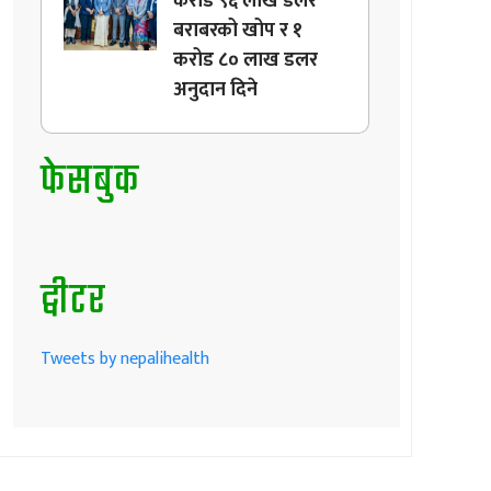
करोड ९६ लाख डलर
बराबरको खोप र १
करोड ८० लाख डलर
अनुदान दिने
फेसबुक
ट्वीटर
Tweets by nepalihealth