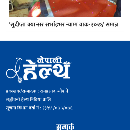
‘सुदीप्ता क्यान्सर सर्भाइभर र्‍याम्प वाक-२०२६’ सम्पन्न
प्रकाशक/सम्पादक : रामप्रसाद न्यौपाने
सञ्जीवनी हेल्थ मिडिया प्रालि
सूचना विभाग दर्ता नं : १३५४ /०७५/०७६
सम्पर्क