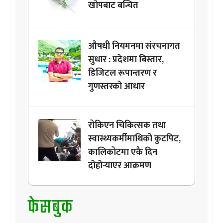
खोपबाट बन्चित
औषधी नियमनमा संरचनागत
सुधार : प्रदेशमा बिस्तार,
डिजिटल रूपान्तरण र
गुणस्तरको आधार
रोकिएन चिकित्सक तथा
स्वास्थ्यकर्मीमाथिको कुटपिट,
कालिकोटमा एकै दिन
दोहोर्‍याएर आक्रमण
फेसबुक