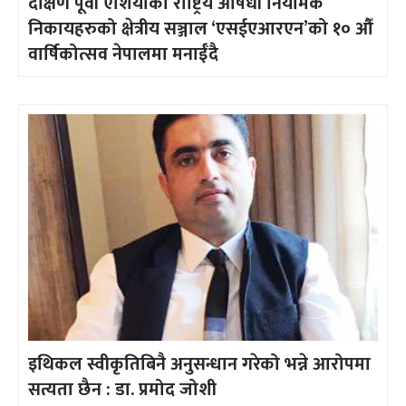
दक्षिण पूर्वी एशियाका राष्ट्रिय औषधी नियामक
निकायहरुको क्षेत्रीय सञ्जाल ‘एसईएआरएन’को १० औँ
वार्षिकोत्सव नेपालमा मनाईँदै
इथिकल स्वीकृतिबिनै अनुसन्धान गरेको भन्ने आरोपमा
सत्यता छैन : डा. प्रमोद जोशी