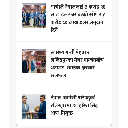
गाभीले नेपाललाई ३ करोड ९६
लाख डलर बराबरको खोप र १
करोड ८० लाख डलर अनुदान
दिने
स्वास्थ्य मन्त्री मेहता र
ललितपुरका मेयर महर्जनबीच
भेटघाट, स्वास्थ्य क्षेत्रबारे
छलफल
नेपाल फार्मेसी परिषद्को
रजिस्ट्रारमा डा. हरिश सिंह
थापा नियुक्त