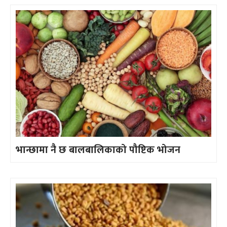
भान्छामा नै छ बालबालिकाको पौष्टिक भोजन