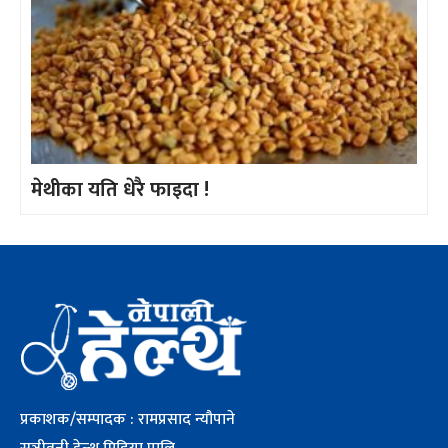
मेथीका यति धेरै फाइदा !
प्रकाशक/सम्पादक : रामप्रसाद न्यौपाने