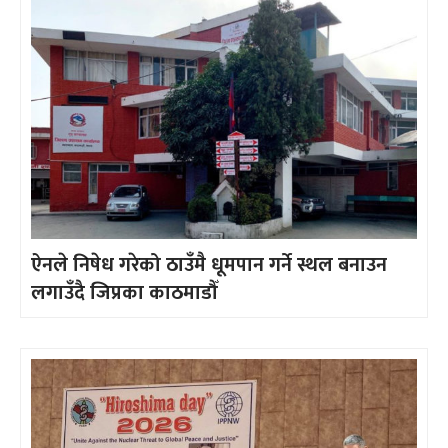
ऐनले निषेध गरेको ठाउँमै धूमपान गर्ने स्थल बनाउन
लगाउँदै जिप्रका काठमाडौँ