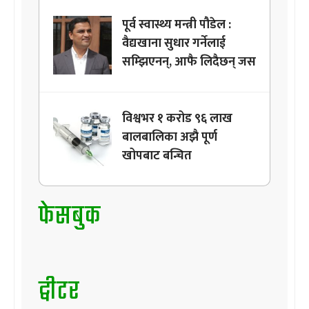
पूर्व स्वास्थ्य मन्त्री पौडेल :
वैद्यखाना सुधार गर्नेलाई
सम्झिएनन्, आफै लिदैछन् जस
विश्वभर १ करोड ९६ लाख
बालबालिका अझै पूर्ण
खोपबाट बन्चित
फेसबुक
ट्वीटर