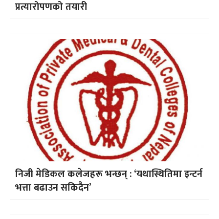
प्रत्यारोपणको तयारी
निजी मेडिकल कलेजहरू भन्छन् : ‘यथास्थितिमा इन्टर्न
भत्ता बढाउन सकिदैन’