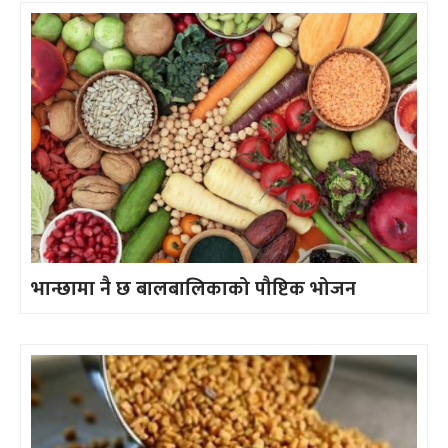
भान्छामा नै छ बालबालिकाको पौष्टिक भोजन