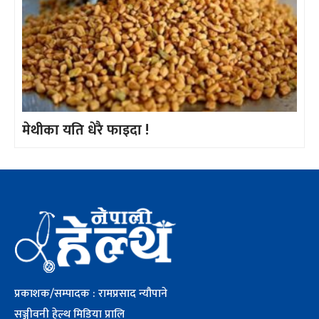
मेथीका यति धेरै फाइदा !
प्रकाशक/सम्पादक : रामप्रसाद न्यौपाने
सञ्जीवनी हेल्थ मिडिया प्रालि