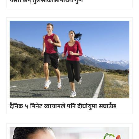
यस्ता छन् तुलसीकाऔषधिय गुण
दैनिक ५ मिनेट व्यायामले पनि दीर्घायुमा सघाउँछ