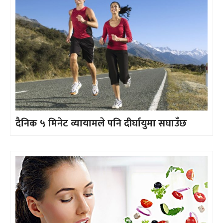
दैनिक ५ मिनेट व्यायामले पनि दीर्घायुमा सघाउँछ