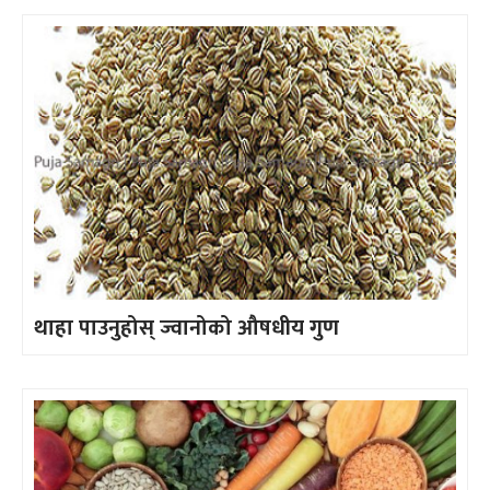
थाहा पाउनुहोस् ज्वानोको औषधीय गुण