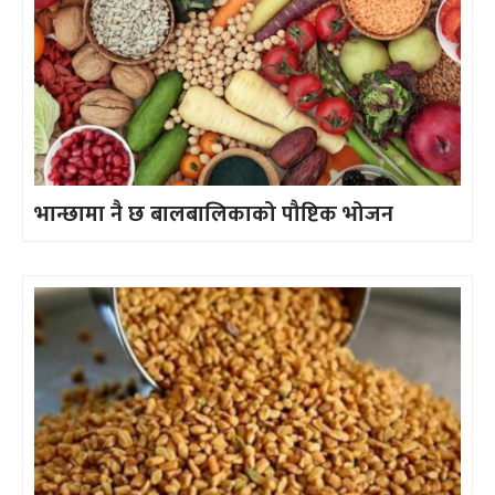
भान्छामा नै छ बालबालिकाको पौष्टिक भोजन