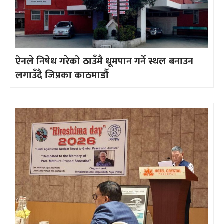
ऐनले निषेध गरेको ठाउँमै धूमपान गर्ने स्थल बनाउन
लगाउँदै जिप्रका काठमाडौँ