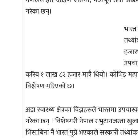
नेपालसहित दक्षिण एसिया, मध्यपूर्व तथा अफ्र
गरेका छन्।
भारत
तथ्य
हजार
उपचार
करिब १ लाख ८२ हजार मात्रै थियो। कोभिड महामार
विश्लेषण गरिएको छ।
अझ स्वास्थ्य क्षेत्रका विज्ञहरुले भारतमा उपचार
गरेका छन् । विशेषगरी नेपाल र भुटानजस्ता खु
भिसाबिना नै भारत पुग्ने भएकाले सरकारी तथ्य