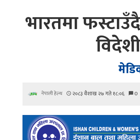
भारतमा फस्टाउँद
विदेशी
मेडि
२०८३ वैशाख २७ गते १८:०६
0
नेपाली हेल्थ