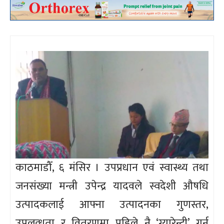
काठमाडौँ, ६ मंसिर । उपप्रधान एवं स्वास्थ्य तथा
जनसंख्या मन्त्री उपेन्द्र यादवले स्वदेशी औषधि
उत्पादकलाई आफ्ना उत्पादनका गुणस्तर,
उपलव्धता र वितरणमा पहिले नै ‘ग्यारेन्टी’ गर्न