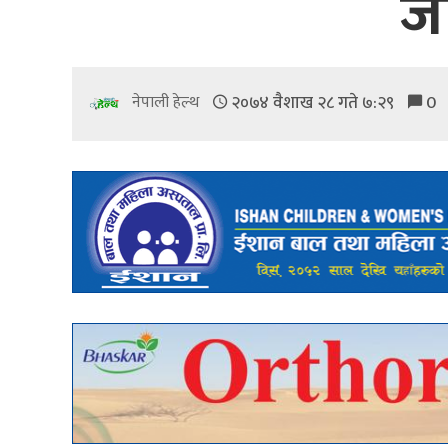
जग
२०७४ वैशाख २८ गते ७:२९
0
नेपाली हेल्थ