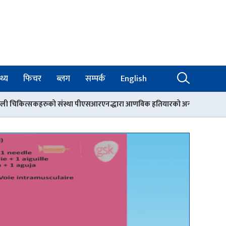
थ्य
फिचर
ब्लग
सम्पर्क
English
 पीएसआरएनद्धारा आणविक हतियारको अन्त्यका लागि विश्वव्यापी एकताको आह्वान