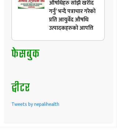
औषधिहरु सोझै खरीद
गर्नु’ भन्दै पत्राचार गरेको
प्रति आयुर्वेद औषधि
उत्पादकहरुको आपत्ति
फेसबुक
ट्वीटर
Tweets by nepalihealth