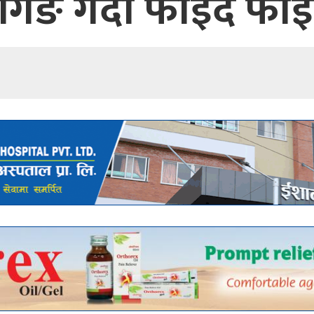
िंङ गर्दा फाइदै फा