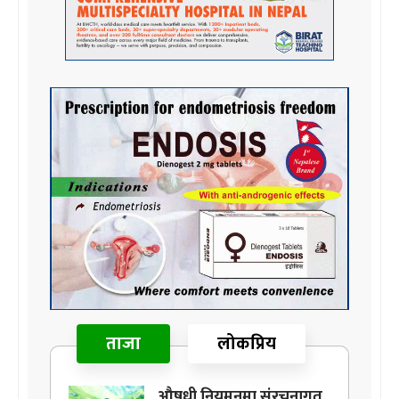
ताजा
लोकप्रिय
औषधी नियमनमा संरचनागत