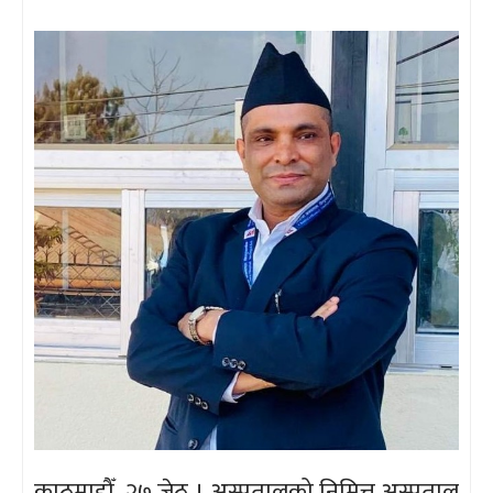
काठमाडौँ, २७ जेठ । अस्पतालको निमित्त अस्पताल