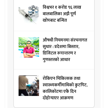
विश्वभर १ करोड ९६ लाख
बालबालिका अझै पूर्ण
खोपबाट बन्चित
औषधी नियमनमा संरचनागत
सुधार : प्रदेशमा बिस्तार,
डिजिटल रूपान्तरण र
गुणस्तरको आधार
रोकिएन चिकित्सक तथा
स्वास्थ्यकर्मीमाथिको कुटपिट,
कालिकोटमा एकै दिन
दोहोर्‍याएर आक्रमण