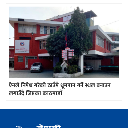
ऐनले निषेध गरेको ठाउँमै धूमपान गर्ने स्थल बनाउन
लगाउँदै जिप्रका काठमाडौँ