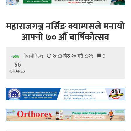
महाराजगञ्ज नर्सिङ क्याम्पसले मनायो
आफ्नो ७० औँ बार्षिकोत्सव
२०८३ जेठ २० गते ८:२९
0
नेपाली हेल्थ
56
SHARES