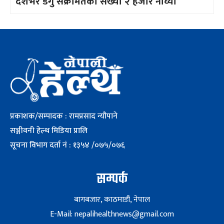
देशभर डेंगु संक्रमितको संख्या २ हजार नाघ्यो
प्रकाशक/सम्पादक : रामप्रसाद न्यौपाने
सञ्जीवनी हेल्थ मिडिया प्रालि
सूचना विभाग दर्ता नं : १३५४ /०७५/०७६
सम्पर्क
बागबजार, काठमाडौं, नेपाल
E-Mail: nepalihealthnews@gmail.com