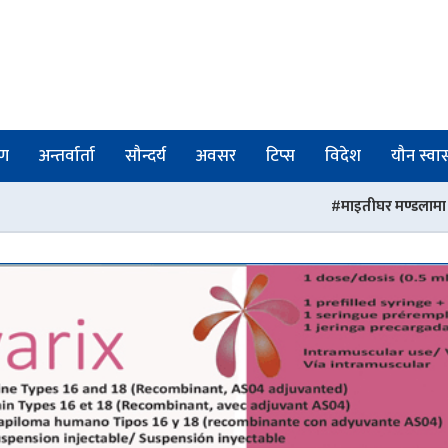
षण
अन्तर्वार्ता
सौन्दर्य
अवसर
टिप्स
विदेश
यौन स्वास्
माइतीघर मण्डलामा अनसनरत डा. डिल्ली हरिज