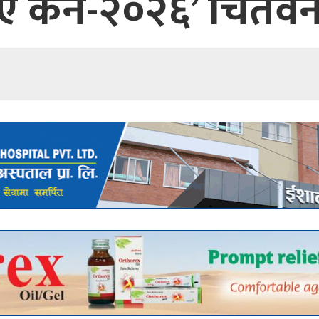
ए कन-२०२६’ चितवनम