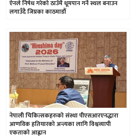
ऐनले निषेध गरेको ठाउँमै धूमपान गर्ने स्थल बनाउन
लगाउँदै जिप्रका काठमाडौँ
नेपाली चिकित्सकहरुको संस्था पीएसआरएनद्धारा
आणविक हतियारको अन्त्यका लागि विश्वव्यापी
एकताको आह्वान