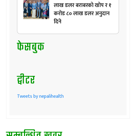
लाख डलर बराबरको खोप र १
करोड ८० लाख डलर अनुदान
दिने
फेसबुक
ट्वीटर
Tweets by nepalihealth