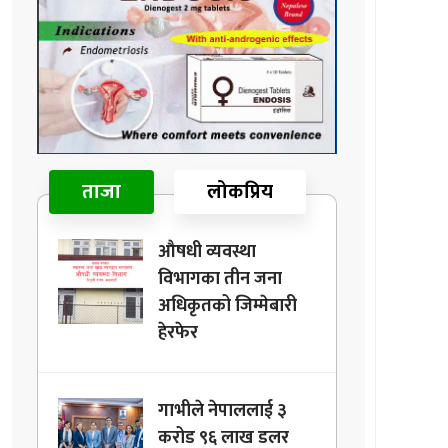
ताजा
लोकप्रिय
औषधी व्यवस्था
विभागका तीन जना
अधिकृतको जिम्मेबारी
हेरफेर
गाभीले नेपाललाई ३
करोड ९६ लाख डलर