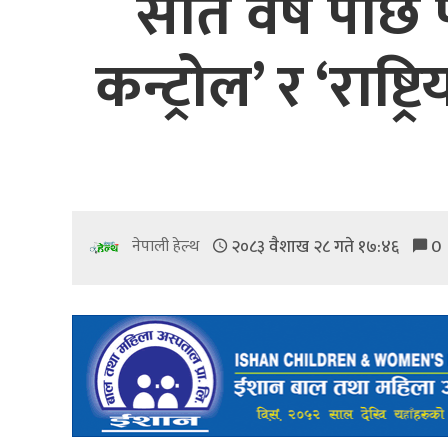
सात वर्ष पछि 
कन्ट्रोल’ र ‘राष्ट
२०८३ वैशाख २८ गते १७:४६
0
नेपाली हेल्थ