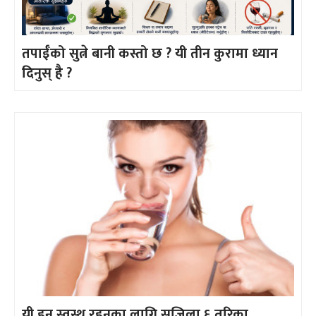
तपाईँको सुत्ने बानी कस्तो छ ? यी तीन कुरामा ध्यान
दिनुस् है ?
यी हुन् स्वस्थ रहनका लागि सजिला ६ तरिका