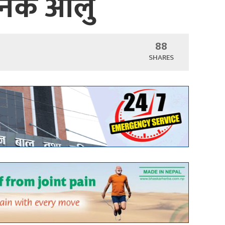
जनक आलु
88
SHARES