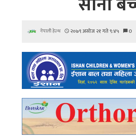
सानो ब
२०७९ असोज २१ गते ९:४५
0
नेपाली हेल्थ