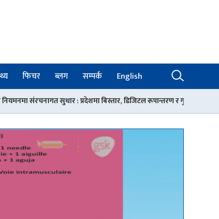
थ्य
फिचर
ब्लग
सम्पर्क
English
्रदेशमा बिस्तार, डिजिटल रूपान्तरण र गुणस्तरको आधार
रोकिएन चिकित्सक