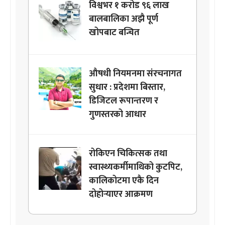
विश्वभर १ करोड ९६ लाख
बालबालिका अझै पूर्ण
खोपबाट बन्चित
औषधी नियमनमा संरचनागत
सुधार : प्रदेशमा बिस्तार,
डिजिटल रूपान्तरण र
गुणस्तरको आधार
रोकिएन चिकित्सक तथा
स्वास्थ्यकर्मीमाथिको कुटपिट,
कालिकोटमा एकै दिन
दोहोर्‍याएर आक्रमण