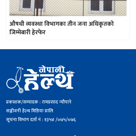
औषधी व्यवस्था विभागका तीन जना अधिकृतको
जिम्मेबारी हेरफेर
प्रकाशक/सम्पादक : रामप्रसाद न्यौपाने
सञ्जीवनी हेल्थ मिडिया प्रालि
सूचना विभाग दर्ता नं : १३५४ /०७५/०७६