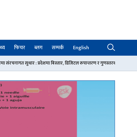
थ्य
फिचर
ब्लग
सम्पर्क
English
शमा बिस्तार, डिजिटल रूपान्तरण र गुणस्तरको आधार
रोकिएन चिकित्सक तथा