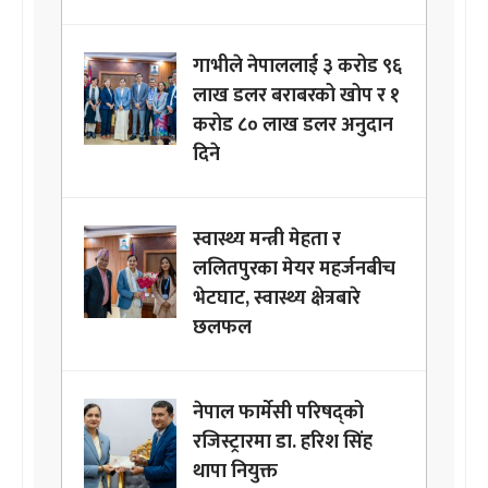
गाभीले नेपाललाई ३ करोड ९६
लाख डलर बराबरको खोप र १
करोड ८० लाख डलर अनुदान
दिने
स्वास्थ्य मन्त्री मेहता र
ललितपुरका मेयर महर्जनबीच
भेटघाट, स्वास्थ्य क्षेत्रबारे
छलफल
नेपाल फार्मेसी परिषद्को
रजिस्ट्रारमा डा. हरिश सिंह
थापा नियुक्त