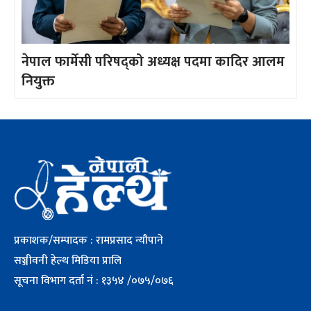
नेपाल फार्मेसी परिषद्को अध्यक्ष पदमा कादिर आलम
नियुक्त
प्रकाशक/सम्पादक : रामप्रसाद न्यौपाने
सञ्जीवनी हेल्थ मिडिया प्रालि
सूचना विभाग दर्ता नं : १३५४ /०७५/०७६