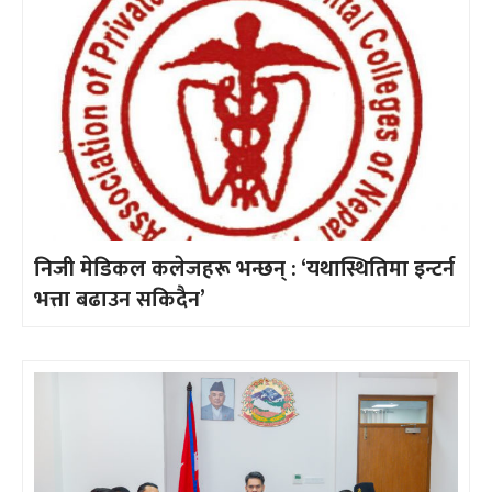
निजी मेडिकल कलेजहरू भन्छन् : ‘यथास्थितिमा इन्टर्न
भत्ता बढाउन सकिदैन’